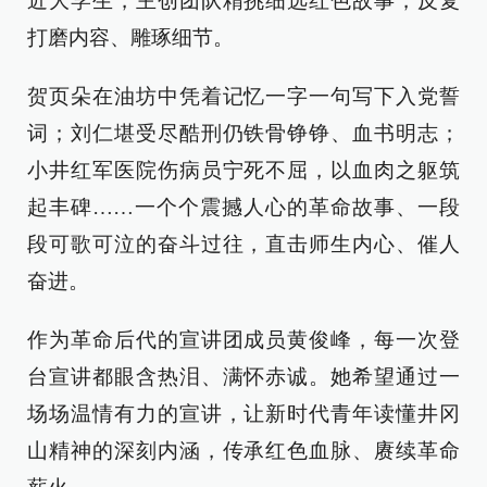
近大学生，主创团队精挑细选红色故事，反复
打磨内容、雕琢细节。
贺页朵在油坊中凭着记忆一字一句写下入党誓
词；刘仁堪受尽酷刑仍铁骨铮铮、血书明志；
小井红军医院伤病员宁死不屈，以血肉之躯筑
起丰碑……一个个震撼人心的革命故事、一段
段可歌可泣的奋斗过往，直击师生内心、催人
奋进。
作为革命后代的宣讲团成员黄俊峰，每一次登
台宣讲都眼含热泪、满怀赤诚。她希望通过一
场场温情有力的宣讲，让新时代青年读懂井冈
山精神的深刻内涵，传承红色血脉、赓续革命