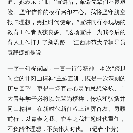
迪。她表示：“听了宣讲后，革命先辈们不畏艰
险、坚守信仰的模样烙印在心。我将坚守航空
报国理想，勇担时代使命。”宣讲同样令现场的
教育工作者收获良多。“这场宣讲，为我今后的
育人工作打开了新思路。”江西师范大学辅导员
袁静婕如是说。
一字一句寄家国，一言一行传精神。本次“跨越
时空的井冈山精神”主题宣讲，既是一次深刻的
历史回望，更是一场直击心灵的思想淬炼。广
大青年学子必将以先辈为榜样，传承和弘扬井
冈山精神，在新时代新征程上踔厉奋发、勇毅
前行，以青春之我、奋斗之我扛起时代重任，
不负韶华理想，不负伟大时代。（记者 李芳）