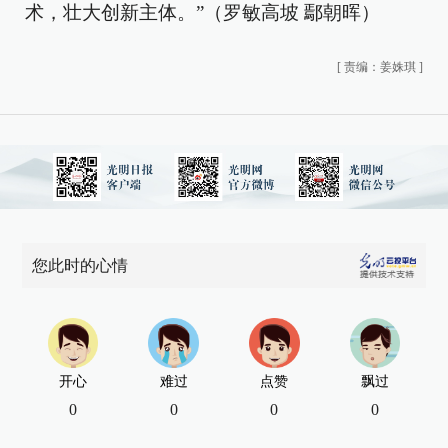
术，壮大创新主体。”（罗敏高坡 鄢朝晖）
[
责编：姜姝琪
]
您此时的心情
开心
难过
点赞
飘过
0
0
0
0