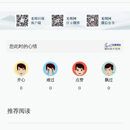
您此时的心情
开心
难过
点赞
飘过
0
0
0
0
推荐阅读