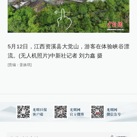
5月12日，江西资溪县大觉山，游客在体验峡谷漂
流。(无人机照片)中新社记者 刘力鑫 摄
[责编：姜姝琪]
5