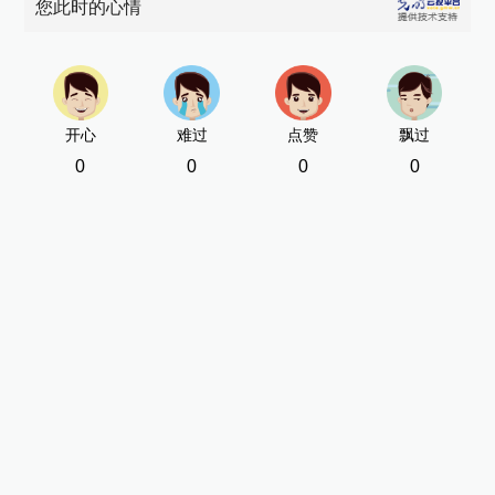
您此时的心情
流
[责
开心
难过
点赞
飘过
0
0
0
0