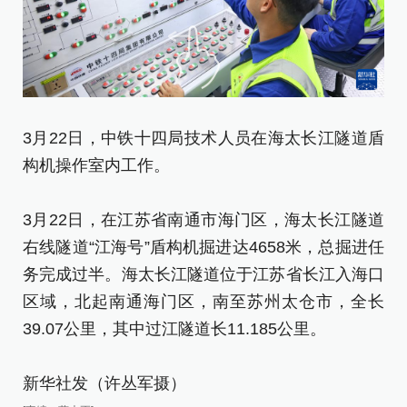
3
施
3月22日，中铁十四局技术人员在海太长江隧道盾
构机操作室内工作。
3
右
3月22日，在江苏省南通市海门区，海太长江隧道
务
右线隧道“江海号”盾构机掘进达4658米，总掘进任
区
务完成过半。海太长江隧道位于江苏省长江入海口
3
区域，北起南通海门区，南至苏州太仓市，全长
39.07公里，其中过江隧道长11.185公里。
新
[责
新华社发（许丛军摄）