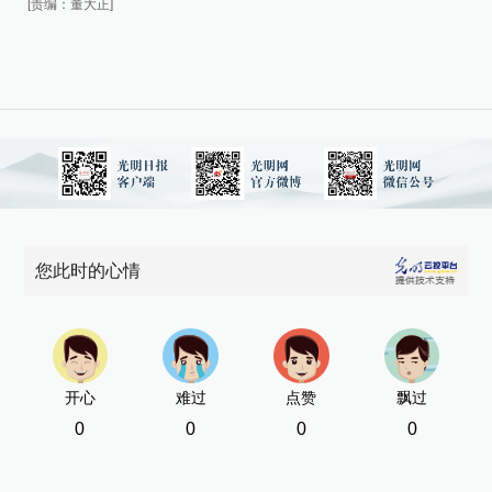
[责编：董大正]
您此时的心情
开心
难过
点赞
飘过
0
0
0
0