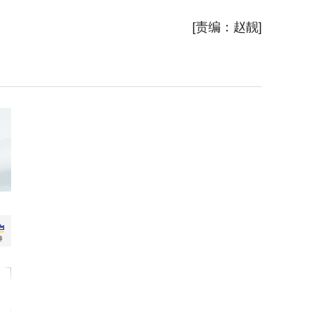
新华社
[责编：赵靓]