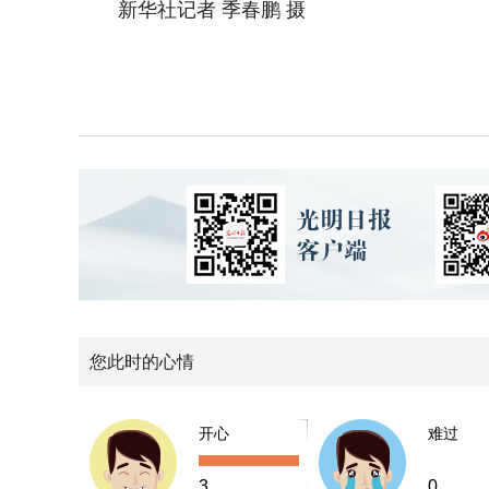
新华社记者 季春鹏 摄
您此时的心情
开心
难过
3
0