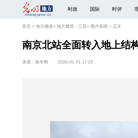
时政
国际
时评
首页
>
地方频道
>
地方频道－江苏
>
图片新闻
>
正文
南京北站全面转入地上结
来源：
新华网
2026-01-31 17:25