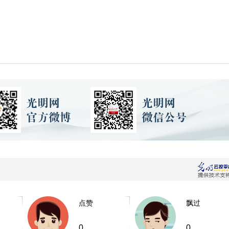
点赞
飘过
0
0