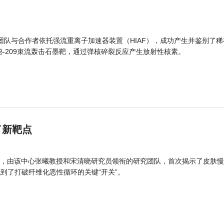
团队与合作者依托强流重离子加速器装置（HIAF），成功产生并鉴别了稀
的铋-209束流轰击石墨靶，通过弹核碎裂反应产生放射性核素。
了新靶点
，由该中心张曦教授和宋清晓研究员领衔的研究团队，首次揭示了皮肤慢
找到了打破纤维化恶性循环的关键“开关”。