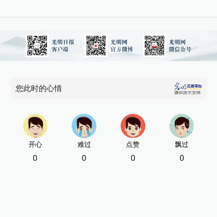
1
展
1
洲
区
展
您此时的心情
新
[责
开心
难过
点赞
飘过
0
0
0
0