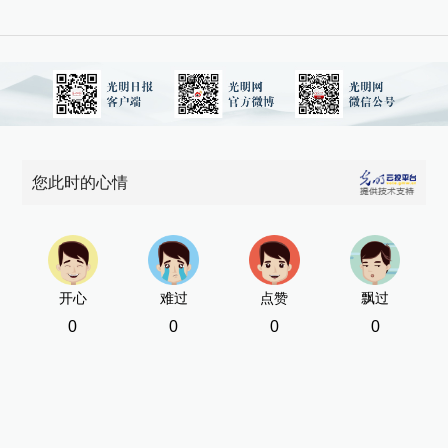
您此时的心情
开心
难过
点赞
飘过
0
0
0
0