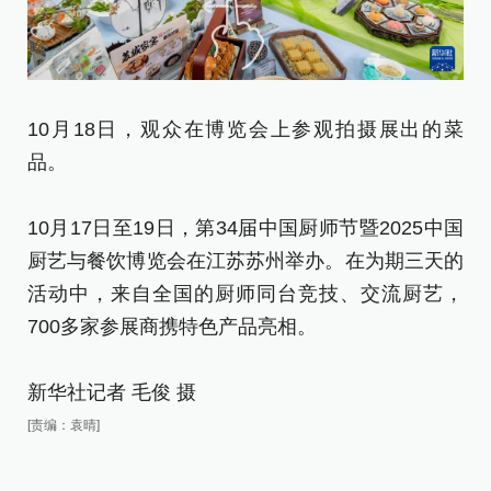
10月18日，观众在博览会上参观拍摄展出的菜
1
品。
面
10月17日至19日，第34届中国厨师节暨2025中国
1
厨艺与餐饮博览会在江苏苏州举办。在为期三天的
厨
活动中，来自全国的厨师同台竞技、交流厨艺，
活
700多家参展商携特色产品亮相。
7
新华社记者 毛俊 摄
新
[责编：袁晴]
[责