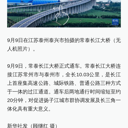
9
9月9日在江苏泰州泰兴市拍摄的常泰长江大桥（无
（
人机照片）。
9
9月9日，常泰长江大桥正式通车。常泰长江大桥连
接
接江苏常州市与泰州市，全长10.03公里，是长江
上
上首座集高速公路、城际铁路、普通公路三种方式
于
于一体的过江通道。通车后两地通行时间缩短至约
2
20分钟，对促进扬子江城市群协调发展及长三角一
体
体化具有重大意义。
新
新华社发（顾继红 摄）