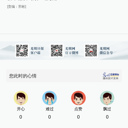
[责
[责编：邢彬]
您此时的心情
开心
难过
点赞
飘过
0
0
0
0