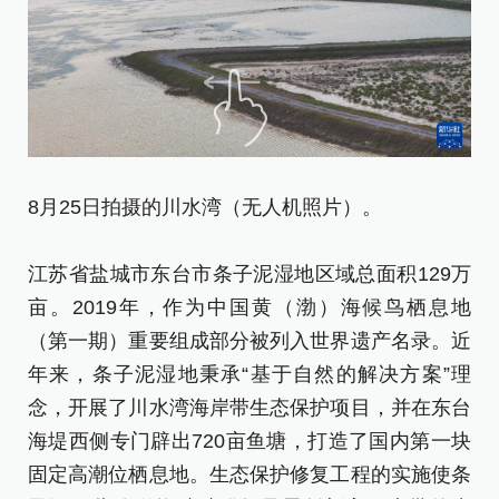
8
8月25日拍摄的川水湾（无人机照片）。
江
亩
江苏省盐城市东台市条子泥湿地区域总面积129万
（
亩。2019年，作为中国黄（渤）海候鸟栖息地
年
（第一期）重要组成部分被列入世界遗产名录。近
念
年来，条子泥湿地秉承“基于自然的解决方案”理
海
念，开展了川水湾海岸带生态保护项目，并在东台
固
海堤西侧专门辟出720亩鱼塘，打造了国内第一块
子
固定高潮位栖息地。生态保护修复工程的实施使条