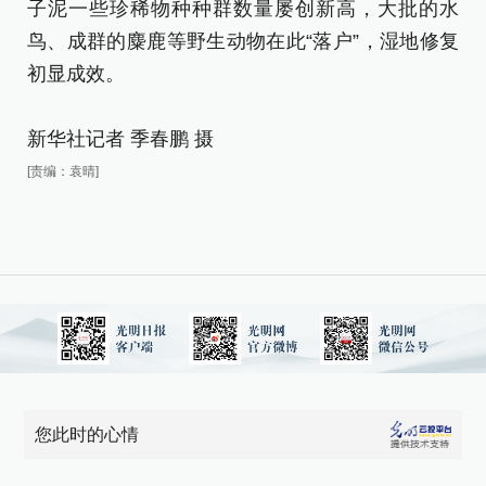
鸟
子泥一些珍稀物种种群数量屡创新高，大批的水
初
鸟、成群的麋鹿等野生动物在此“落户”，湿地修复
初显成效。
新
[责
新华社记者 季春鹏 摄
[责编：袁晴]
您此时的心情