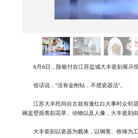
6月6日，陈银付在江苏盐城大丰瓷刻展示
俗话说，“没有金刚钻，不揽瓷器活”。
江苏大丰民间自古就有逢红白大事时众邻居或
碗盅壁面凿刻花草、动物以及人像，大丰瓷刻由
大丰瓷刻以瓷器为载体，以钢凿、铁锤为工具