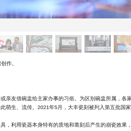
馆创作。
亲友借碗盅给主家办事的习俗。为区别碗盅所属，各家
此萌生、流传。2021年5月，大丰瓷刻被列入第五批国
，利用瓷器本身特有的质地和凿刻后产生的崩瓷效果，