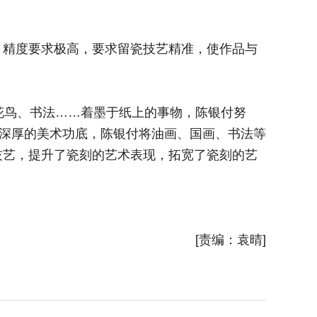
细、有虚
精度要求极高，要求留瓷技艺精准，使作品与
大丰瓷
设计稿样
花鸟、书法……着墨于纸上的事物，陈银付努
作为大
于深厚的美术功底，陈银付将油画、国画、书法等
力“绣”
技艺，提升了瓷刻的艺术表现，拓宽了瓷刻的艺
各种技法
术表现形
新华社
[责编：袁晴]