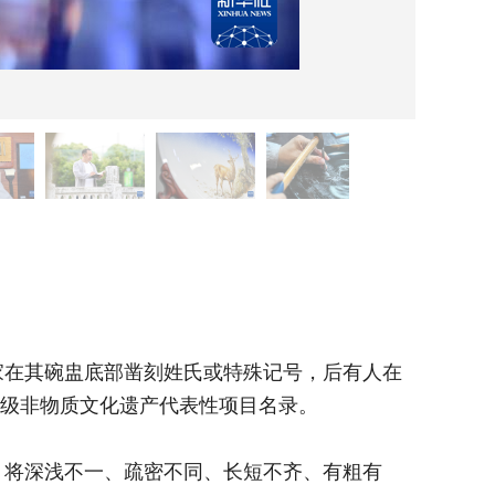
6月6
俗话说
在其碗盅底部凿刻姓氏或特殊记号，后有人在
江苏大
家级非物质文化遗产代表性项目名录。
碗盅壁面
将深浅不一、疏密不同、长短不齐、有粗有
大丰瓷