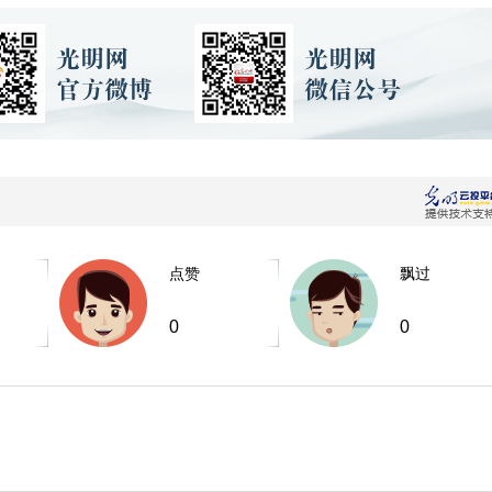
点赞
飘过
0
0