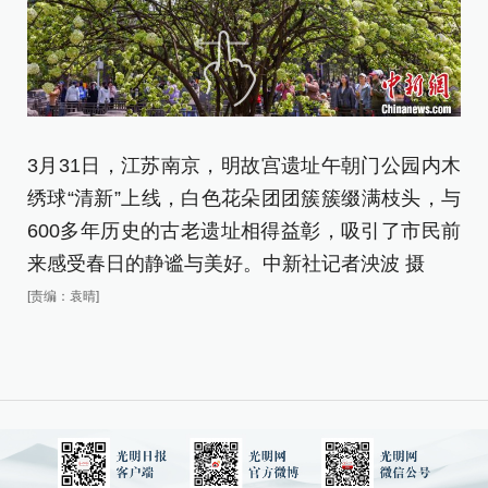
3月31日，江苏南京，明故宫遗址午朝门公园内木
绣球“清新”上线，白色花朵团团簇簇缀满枝头，与
600多年历史的古老遗址相得益彰，吸引了市民前
来感受春日的静谧与美好。中新社记者泱波 摄
[责编：袁晴]
3