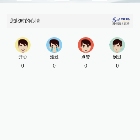
绣
6
您此时的心情
来
[责
开心
难过
点赞
飘过
0
0
0
0