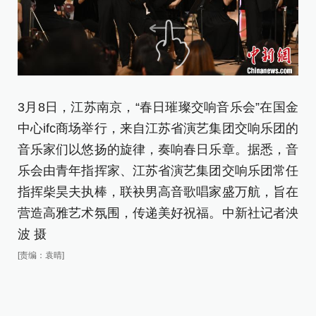
3月8日，江苏南京，“春日璀璨交响音乐会”在国金
3
中心ifc商场举行，来自江苏省演艺集团交响乐团的
中
音乐家们以悠扬的旋律，奏响春日乐章。据悉，音
音
乐会由青年指挥家、江苏省演艺集团交响乐团常任
乐
指挥柴昊夫执棒，联袂男高音歌唱家盛万航，旨在
指
营造高雅艺术氛围，传递美好祝福。中新社记者泱
营
波 摄
波
[责编：袁晴]
[责