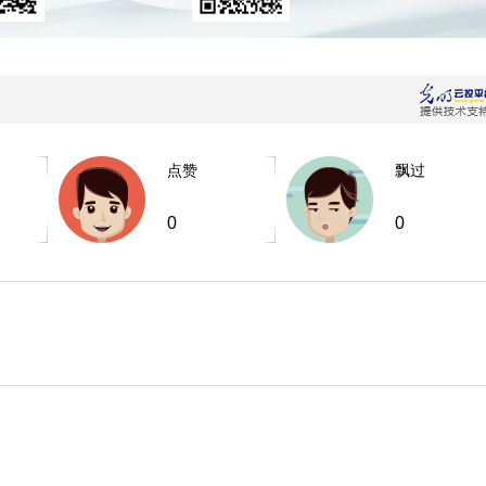
点赞
飘过
0
0