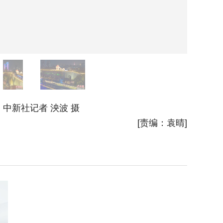
新社记者 泱波 摄
1月5日
[责编：袁晴]