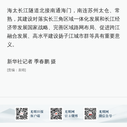
海太长江隧道北接南通海门，南连苏州太仓、常
海
熟，其建设对落实长三角区域一体化发展和长江经
熟
济带发展国家战略、完善区域路网布局、促进跨江
济
融合发展、高水平建设扬子江城市群等具有重要意
融
义。
义
新华社记者 季春鹏 摄
新
[责编：袁晴]
[责