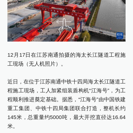
12月17日在江苏南通拍摄的海太长江隧道工程施
1
工现场（无人机照片）。
装
近日，在位于江苏南通中铁十四局海太长江隧道工
近
程施工现场，工人加紧组装盾构机“江海号”，为工
程
程顺利推进奠定基础。据悉，“江海号”由中国铁建
程
重工集团、中铁十四局集团联合打造，整机长约
重
145米，总重量约5000吨，最大开挖直径达16.64
1
米。
米