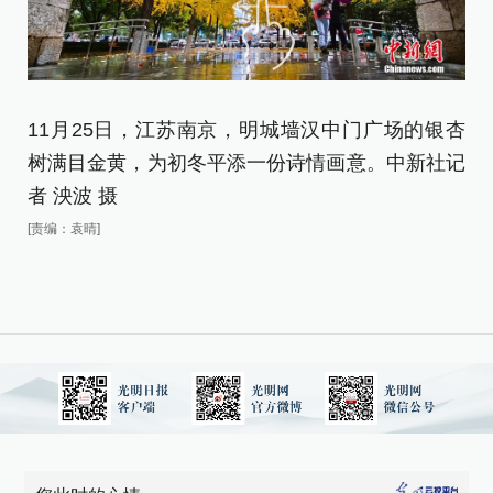
11月25日，江苏南京，明城墙汉中门广场的银杏
1
树满目金黄，为初冬平添一份诗情画意。中新社记
树
者 泱波 摄
者
[责编：袁晴]
[责