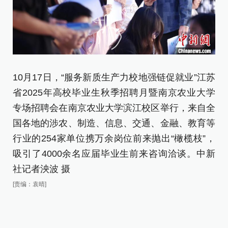
10月17日，“服务新质生产力校地强链促就业”江苏
1
省2025年高校毕业生秋季招聘月暨南京农业大学
省
专场招聘会在南京农业大学滨江校区举行，来自全
专
国各地的涉农、制造、信息、交通、金融、教育等
国
行业的254家单位携万余岗位前来抛出“橄榄枝”，
行
吸引了4000余名应届毕业生前来咨询洽谈。中新
吸
社记者泱波 摄
社
[责编：袁晴]
[责