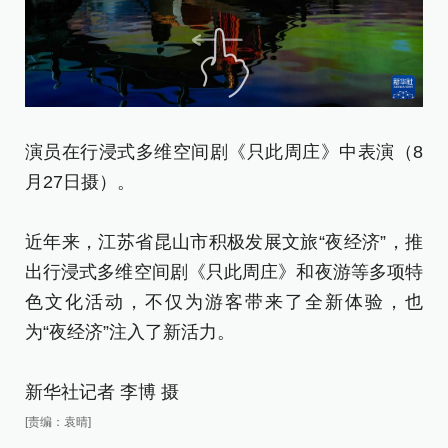
演员在行浸式多维空间剧《只此周庄》中表演（8
演
月27日摄）。
月
近年来，江苏省昆山市积极发展文旅“夜经济”，推
近
出行浸式多维空间剧《只此周庄》和夜游等多项特
出
色文化活动，不仅为游客带来了全新体验，也
色
为“夜经济”注入了新活力。
为
新华社记者 李博 摄
新
[责编：袁晴]
[责