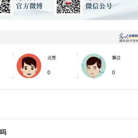
点赞
飘过
0
0
”吗