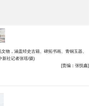
精品文物，涵盖经史古籍、碑拓书画、青铜玉器、
7月1日
新社记者张瑶/摄)
官用瓷器
[责编：张悦鑫]