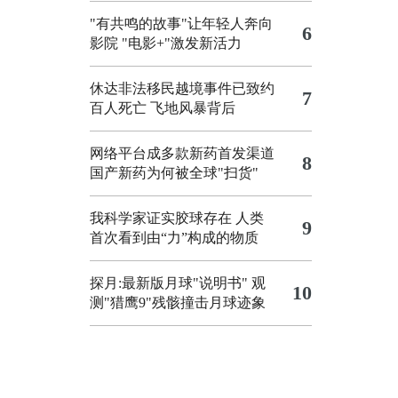
"有共鸣的故事"让年轻人奔向
6
影院
"电影+"激发新活力
休达非法移民越境事件已致约
7
百人死亡
飞地风暴背后
网络平台成多款新药首发渠道
8
国产新药为何被全球"扫货"
我科学家证实胶球存在 人类
9
首次看到由“力”构成的物质
探月:最新版月球"说明书"
观
10
测"猎鹰9"残骸撞击月球迹象