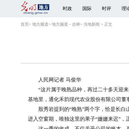
时政
国际
时评
理
首页
>
地方频道
>
地方频道－吉林
>
当地新闻
>
正文
人民网记者 马俊华
“这片属于晚熟品种，再过二十多天迎来采
基地里，通化禾韵现代农业股份有限公司董
殷秀岩提到的“晚熟”两个字，恰是长白山
进入空窗期，唯独这里的果子“姗姗来迟”，
这一季的收成，不仅关乎公司的账本，更