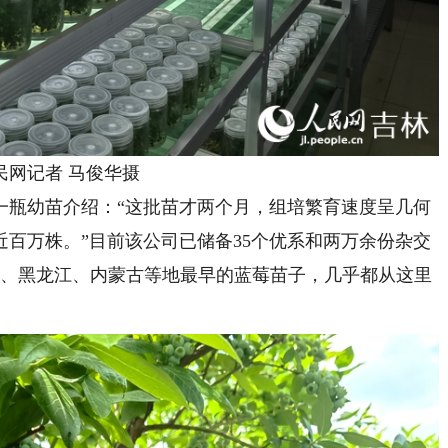
网记者 马俊华摄
瓶幼苗介绍：“这批苗才两个月，组培繁育速度呈几何
百万株。”目前该公司已储备35个优系和两万余份杂交
宁、黑龙江、内蒙古等地最早的蓝莓苗子，几乎都从这里