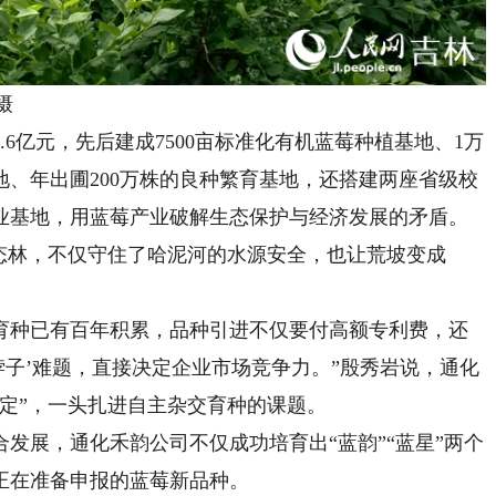
摄
亿元，先后建成7500亩标准化有机蓝莓种植基地、1万
地、年出圃200万株的良种繁育基地，还搭建两座省级校
业基地，用蓝莓产业破解生态保护与经济发展的矛盾。
态林，不仅守住了哈泥河的水源安全，也让荒坡变成
种已有百年积累，品种引进不仅要付高额专利费，还
脖子’难题，直接决定企业市场竞争力。”殷秀岩说，通化
定”，一头扎进自主杂交育种的课题。
展，通化禾韵公司不仅成功培育出“蓝韵”“蓝星”两个
正在准备申报的蓝莓新品种。