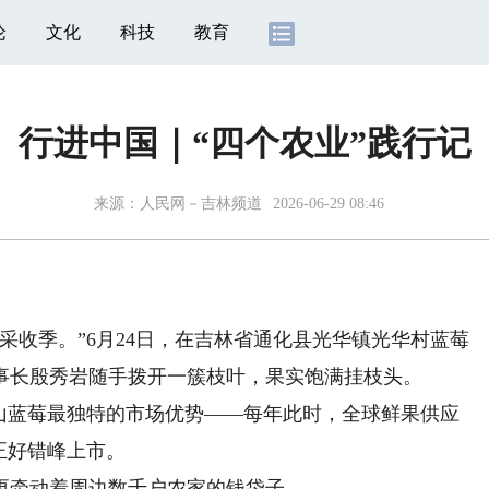
论
文化
科技
教育
行进中国｜“四个农业”践行记
来源：
人民网－吉林频道
2026-06-29 08:46
收季。”6月24日，在吉林省通化县光华镇光华村蓝莓
事长殷秀岩随手拨开一簇枝叶，果实饱满挂枝头。
蓝莓最独特的市场优势——每年此时，全球鲜果供应
正好错峰上市。
牵动着周边数千户农家的钱袋子。