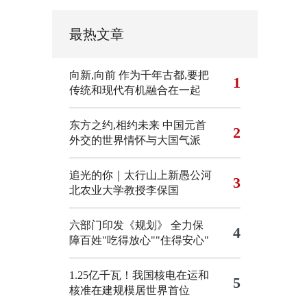
最热文章
向新,向前
作为千年古都,要把
1
传统和现代有机融合在一起
东方之约,相约未来 中国元首
2
外交的世界情怀与大国气派
追光的你｜太行山上新愚公河
3
北农业大学教授李保国
六部门印发《规划》 全力保
4
障百姓"吃得放心""住得安心"
1.25亿千瓦！我国核电在运和
5
核准在建规模居世界首位