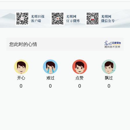
您此时的心情
开心
难过
点赞
飘过
0
0
0
0