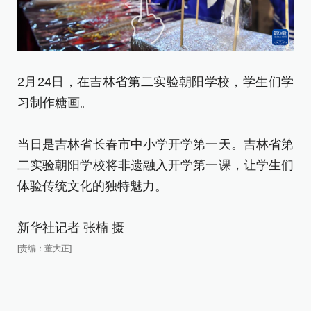
2
2月24日，在吉林省第二实验朝阳学校，学生们学
董
习制作糖画。
当
当日是吉林省长春市中小学开学第一天。吉林省第
二
二实验朝阳学校将非遗融入开学第一课，让学生们
体
体验传统文化的独特魅力。
新
新华社记者 张楠 摄
[责
[责编：董大正]