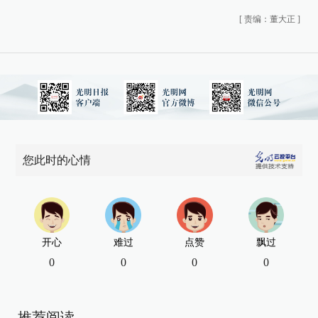
[
责编：董大正
]
您此时的心情
开心
难过
点赞
飘过
0
0
0
0
推荐阅读