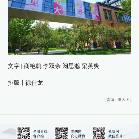
文字 | 商艳凯 李双余 阚思邈 梁英爽
排版丨徐仕龙
[
责编：董大正
]