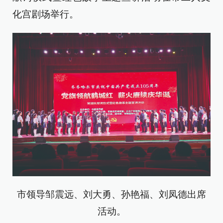
化宫剧场举行。
市领导邹震远、刘大勇、孙艳福、刘凤德出席
活动。