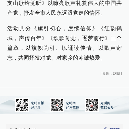
支山歌给党听》以嘹亮歌声礼赞伟大的中国共
产党，抒发全市人民永远跟党走的情怀。
活动共分《旗引初心，赓续信仰》《红韵鹤
城，声传百年》《颂歌向党，逐梦前行》三个
篇章，以旗帜为引、以诵读传情、以歌声寄
志，共同抒发对党、对家乡的赤诚热爱。
[
责编：赵靓
]