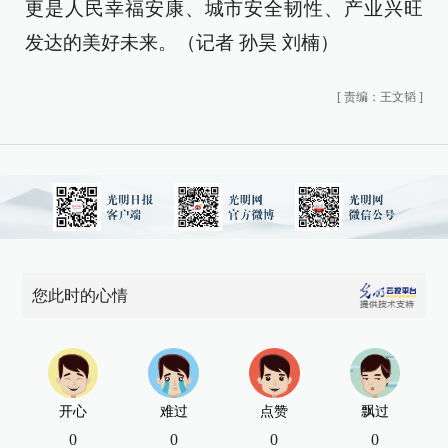
更是人民幸福安康、城市安全韧性、产业兴旺
发达的美好未来。（记者 孙昊 刘楠）
[
责编：王文韬
]
您此时的心情
开心
难过
点赞
飘过
0
0
0
0