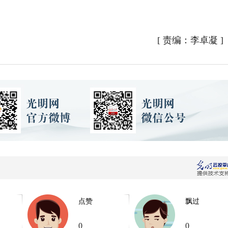
[
责编：李卓凝
]
点赞
飘过
0
0