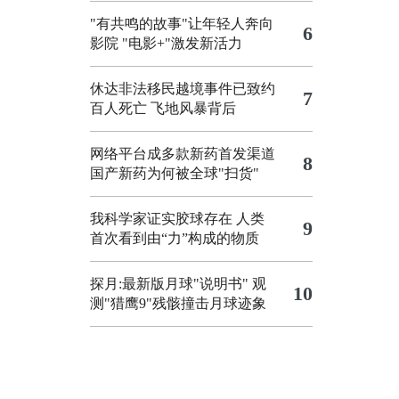
"有共鸣的故事"让年轻人奔向
6
影院
"电影+"激发新活力
休达非法移民越境事件已致约
7
百人死亡
飞地风暴背后
网络平台成多款新药首发渠道
8
国产新药为何被全球"扫货"
我科学家证实胶球存在 人类
9
首次看到由“力”构成的物质
探月:最新版月球"说明书"
观
10
测"猎鹰9"残骸撞击月球迹象