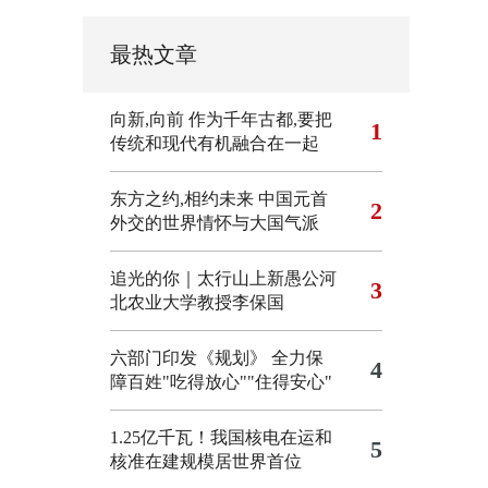
最热文章
向新,向前
作为千年古都,要把
1
传统和现代有机融合在一起
东方之约,相约未来 中国元首
2
外交的世界情怀与大国气派
追光的你｜太行山上新愚公河
3
北农业大学教授李保国
六部门印发《规划》 全力保
4
障百姓"吃得放心""住得安心"
1.25亿千瓦！我国核电在运和
5
核准在建规模居世界首位