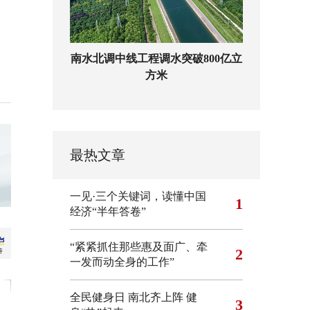
南水北调中线工程调水突破800亿立
方米
最热文章
一见·三个关键词，读懂中国
1
经济“半年答卷”
“紧紧抓住那些惠及面广、牵
2
一发而动全身的工作”
全民健身日 南北齐上阵 健
3