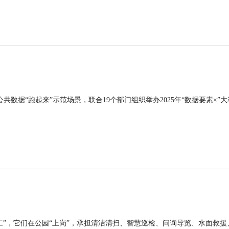
公共数据“跑起来”示范场景，联合19个部门组织举办2025年“数据要素×”大
工”，它们在公园“上岗”，承担清洁清扫、智慧巡检、问询导览、水面救援