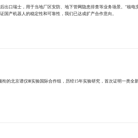
后出口瑞士，用于当地厂区安防、地下管网隐患排查等业务场景。“核电
证国产机器人的稳定性和可靠性，我们已达成扩产合作意向。
领衔的北京谱仪Ⅲ实验国际合作组，历经15年实验研究，首次证明一类全