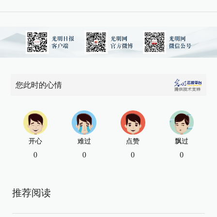
您此时的心情
开心
难过
点赞
飘过
0
0
0
0
推荐阅读