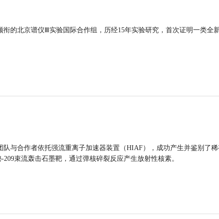
领衔的北京谱仪Ⅲ实验国际合作组，历经15年实验研究，首次证明一类全
团队与合作者依托强流重离子加速器装置（HIAF），成功产生并鉴别了稀
的铋-209束流轰击石墨靶，通过弹核碎裂反应产生放射性核素。