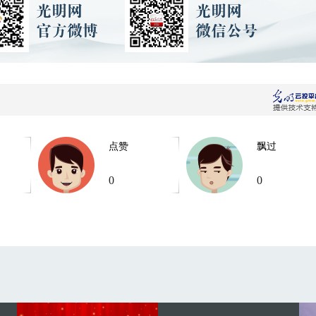
点赞
飘过
0
0