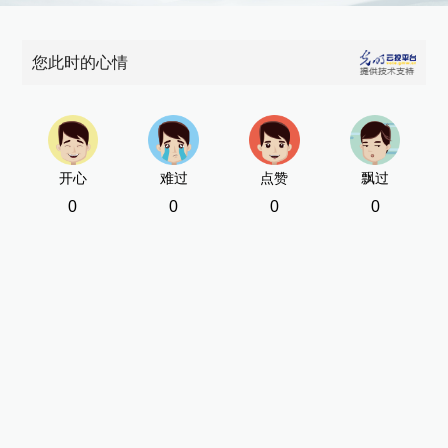
您此时的心情
开心
难过
点赞
飘过
0
0
0
0