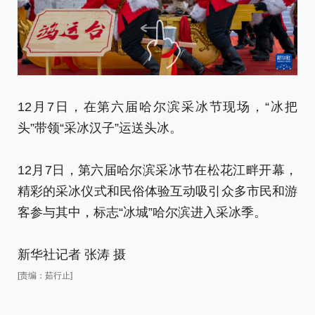
12月7日，在第六届哈尔滨采冰节现场，“冰把
1
头”带领“采冰汉子”运送头冰。
冰
12月7日，第六届哈尔滨采冰节在松花江畔开幕，
1
精彩的采冰仪式和民俗体验互动吸引众多市民和游
精
客参与其中，标志“冰城”哈尔滨进入采冰季。
客
新华社记者 张涛 摄
新
[责编：茹行止]
[责