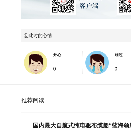
您此时的心情
开心
难过
0
0
推荐阅读
国内最大自航式纯电驱布缆船“蓝海领