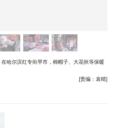
，在哈尔滨红专街早市，棉帽子、大花袄等保暖
12月2
暖物品摆
[责编：袁晴]