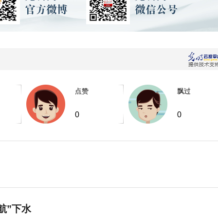
点赞
飘过
0
0
航”下水