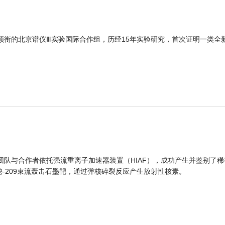
领衔的北京谱仪Ⅲ实验国际合作组，历经15年实验研究，首次证明一类全
团队与合作者依托强流重离子加速器装置（HIAF），成功产生并鉴别了稀
的铋-209束流轰击石墨靶，通过弹核碎裂反应产生放射性核素。