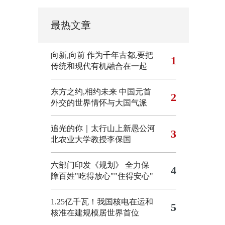
最热文章
向新,向前
作为千年古都,要把
1
传统和现代有机融合在一起
东方之约,相约未来 中国元首
2
外交的世界情怀与大国气派
追光的你｜太行山上新愚公河
3
北农业大学教授李保国
六部门印发《规划》 全力保
4
障百姓"吃得放心""住得安心"
1.25亿千瓦！我国核电在运和
5
核准在建规模居世界首位