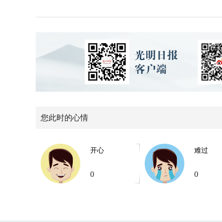
您此时的心情
开心
难过
0
0