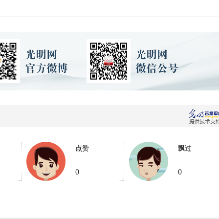
点赞
飘过
0
0