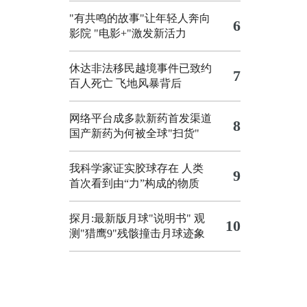
"有共鸣的故事"让年轻人奔向
6
影院
"电影+"激发新活力
休达非法移民越境事件已致约
7
百人死亡
飞地风暴背后
网络平台成多款新药首发渠道
8
国产新药为何被全球"扫货"
我科学家证实胶球存在 人类
9
首次看到由“力”构成的物质
探月:最新版月球"说明书"
观
10
测"猎鹰9"残骸撞击月球迹象