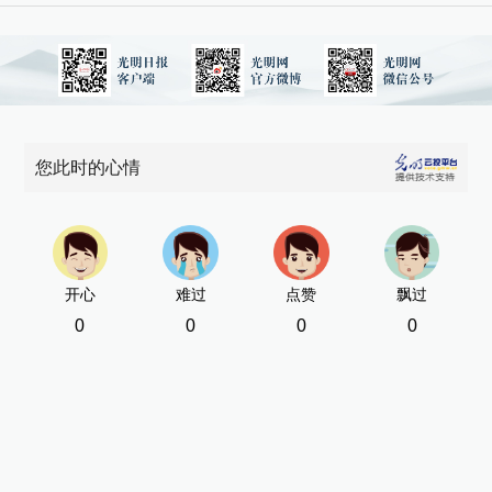
您此时的心情
开心
难过
点赞
飘过
0
0
0
0