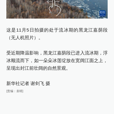
这是11月5日拍摄的处于流冰期的黑龙江嘉荫段
这
（无人机照片）。
（
受近期降温影响，黑龙江嘉荫段已进入流冰期，浮
受
冰顺流而下，如一朵朵冰莲绽放在宽阔江面之上，
冰
呈现出封江前壮阔的自然景观。
呈
新华社记者 谢剑飞 摄
新
[责编：袁晴]
[责