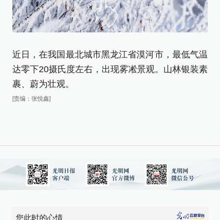
近日，在我国最北城市黑龙江省漠河市，最低气温
近
达零下20摄氏度左右，出现雾凇景观。山林银装素
达
裹、蔚为壮观。
裹
[责编：张悦鑫]
[责
您此时的心情