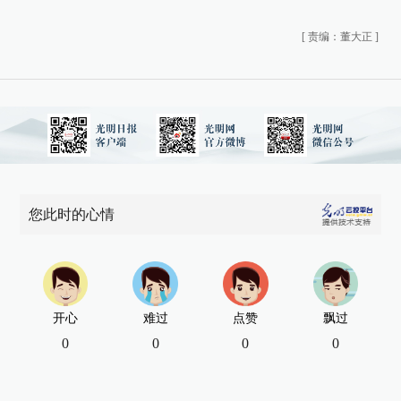
[
责编：董大正
]
您此时的心情
开心
难过
点赞
飘过
0
0
0
0