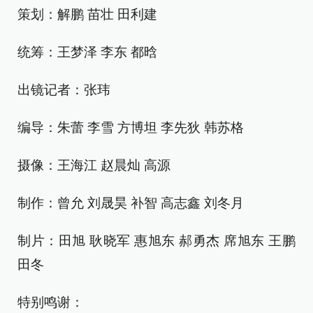
策划：解鹏 苗壮 田利建
统筹：王梦泽 李东 都晗
出镜记者：张玮
编导：朱蕾 李雪 方博坦 李先狄 韩苏格
摄像：王海江 赵晨灿 高源
制作：曾允 刘晟昊 补智 高志鑫 刘冬月
制片：田旭 耿晓军 惠旭东 郝勇杰 席旭东 王鹏
田冬
特别鸣谢：