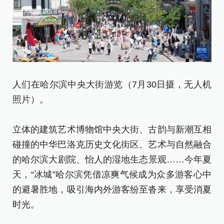
人们在哈尔滨中央大街游览（7月30日摄，无人机
这
照片）。
以
立体的建筑艺术博物馆中央大街、古韵与新潮互相
立
碰撞的中华巴洛克历史文化街区、艺术与自然融合
碰
的哈尔滨大剧院、怡人的湿地生态景观……今年夏
的
天，“冰城”哈尔滨凭借凉爽气候成为众多游客心中
天
的避暑胜地，吸引海内外游客纷至沓来，享受消夏
的
时光。
时