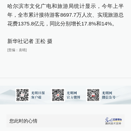
哈尔滨市文化广电和旅游局统计显示，今年上半
哈
年，全市累计接待游客8697.7万人次、实现旅游总
年
花费1375.8亿元，同比分别增长17.8%和14%。
花
新华社记者 王松 摄
新
[责编：袁晴]
[责
您此时的心情