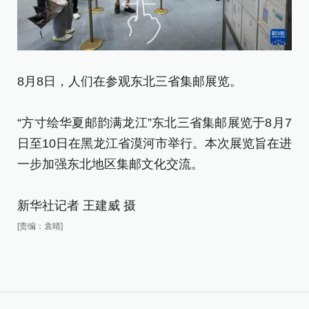
8
8月8日，人们在参观东北三省集邮展览。
“
“方寸绘华夏邮韵满龙江”东北三省集邮展览于8月7
日
日至10日在黑龙江省漠河市举行。本次展览旨在进
一
一步加强东北地区集邮文化交流。
新
新华社记者 王建威 摄
[责
[责编：袁晴]