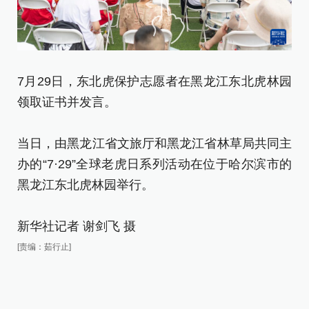
7
7月29日，东北虎保护志愿者在黑龙江东北虎林园
识
领取证书并发言。
当
当日，由黑龙江省文旅厅和黑龙江省林草局共同主
办
办的“7·29”全球老虎日系列活动在位于哈尔滨市的
黑
黑龙江东北虎林园举行。
新
新华社记者 谢剑飞 摄
[责
[责编：茹行止]