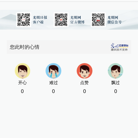
您此时的心情
开心
难过
点赞
飘过
0
0
0
0