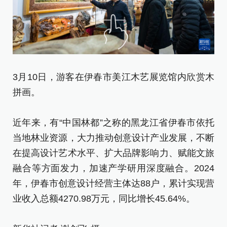
3
3月10日，游客在伊春市美江木艺展览馆内欣赏木
艺
拼画。
品
近年来，有“中国林都”之称的黑龙江省伊春市依托
近
当地林业资源，大力推动创意设计产业发展，不断
当
在提高设计艺术水平、扩大品牌影响力、赋能文旅
在
融合等方面发力，加速产学研用深度融合。2024
融
年，伊春市创意设计经营主体达88户，累计实现营
年
业收入总额4270.98万元，同比增长45.64%。
业