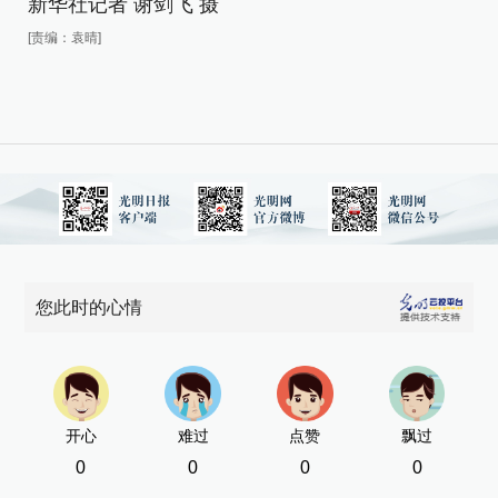
新华社记者 谢剑飞 摄
新
[责编：袁晴]
[责
您此时的心情
开心
难过
点赞
飘过
0
0
0
0