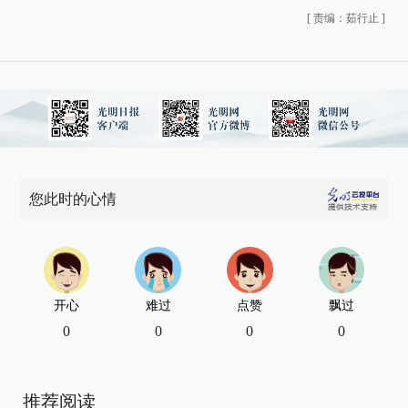
[
责编：茹行止
]
您此时的心情
开心
难过
点赞
飘过
0
0
0
0
推荐阅读