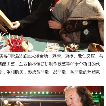
美客”非遗品鉴区火爆全场，刺绣、剪纸、老仁义馆、马
烤醋工艺，兰西榆林镇筋饼制作技艺等60余个项目的代
看，争相购买，形成赏非遗、品非遗、购非遗的热烈氛