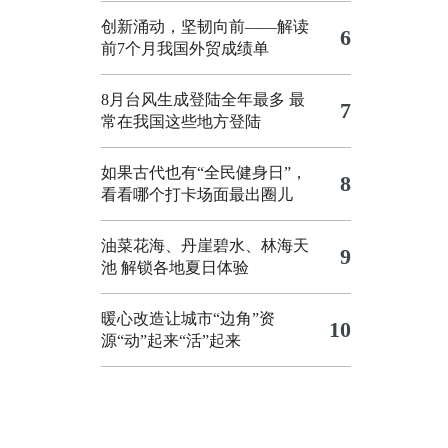
创新涌动，坚韧向前——解读
6
前7个月我国外贸成绩单
8月台风生成登陆全年最多 最
7
常在我国这些地方登陆
如果古代也有“全民健身日”，
8
看看哪个打卡场面最出圈儿
油菜花海、丹崖碧水、林海天
9
池 解锁各地夏日体验
暖心改造让城市“边角”资
10
源“动”起来“活”起来