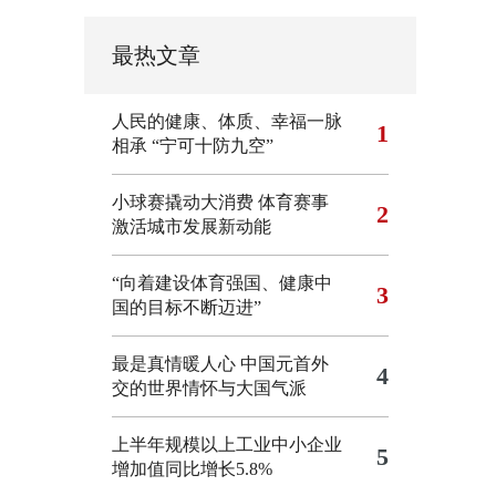
最热文章
人民的健康、体质、幸福一脉
1
相承
“宁可十防九空”
小球赛撬动大消费 体育赛事
2
激活城市发展新动能
“向着建设体育强国、健康中
3
国的目标不断迈进”
最是真情暖人心 中国元首外
4
交的世界情怀与大国气派
上半年规模以上工业中小企业
5
增加值同比增长5.8%