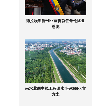
德拉埃斯普列亚宣誓就任哥伦比亚
总统
南水北调中线工程调水突破800亿立
方米