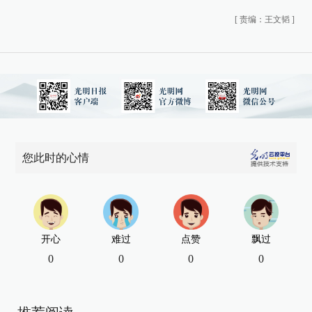
[
责编：王文韬
]
您此时的心情
开心
难过
点赞
飘过
0
0
0
0