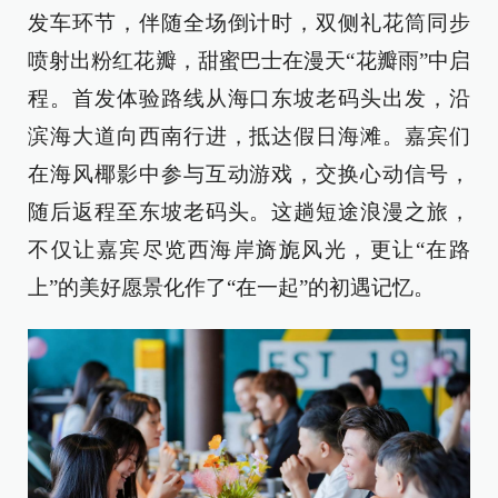
发车环节，伴随全场倒计时，双侧礼花筒同步
喷射出粉红花瓣，甜蜜巴士在漫天“花瓣雨”中启
程。首发体验路线从海口东坡老码头出发，沿
滨海大道向西南行进，抵达假日海滩。嘉宾们
在海风椰影中参与互动游戏，交换心动信号，
随后返程至东坡老码头。这趟短途浪漫之旅，
不仅让嘉宾尽览西海岸旖旎风光，更让“在路
上”的美好愿景化作了“在一起”的初遇记忆。