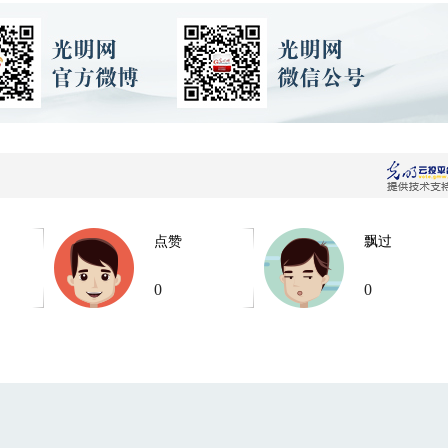
点赞
飘过
0
0