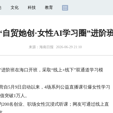
论
文化
科技
教育
“自贸她创·女性AI学习圈”进阶
来源：
海南日报
2026-06-29 21:10
”进阶班在海口开班，采取“线上+线下”双通道学习模
营自5月9日启动以来，4场系列公益直播课引爆女性学习
值突破1万人。
00名创业、职场女性沉浸式听课；网友可通过线上直
宴。