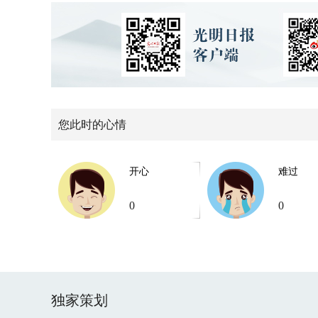
您此时的心情
开心
难过
0
0
独家策划