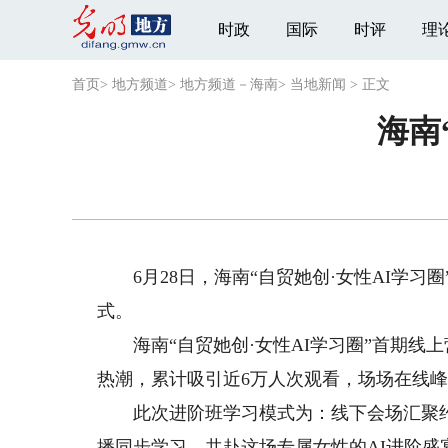
时政
国际
时评
理
首页
>
地方频道
>
地方频道－海南
>
当地新闻
>
正文
海南
6月28日，海南“自贸她创·女性AI学习圈
式。
海南“自贸她创·女性AI学习圈”首期线上
热潮，累计吸引近6万人次观看，场场在线峰
此次进阶班学习模式为：线下会场汇聚约2
播同步学习，共赴这场专属女性的AI进阶盛