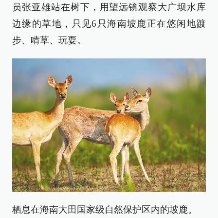
员张亚雄站在树下，用望远镜观察大广坝水库
边缘的草地，只见6只海南坡鹿正在悠闲地踱
步、啃草、玩耍。
栖息在海南大田国家级自然保护区内的坡鹿。