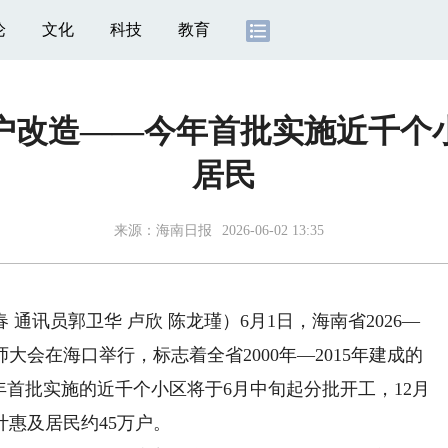
论
文化
科技
教育
户改造——今年首批实施近千个小
居民
来源：
海南日报
2026-06-02 13:35
通讯员郭卫华 卢欣 陈龙瑾）
6月1日，海南省2026—
大会在海口举行，标志着全省2000年—2015年建成的
年首批实施的近千个小区将于6月中旬起分批开工，12月
惠及居民约45万户。