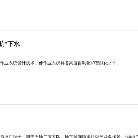
航”下水
作业系统设计技术，使作业系统具备高度自动化和智能化水平。
后出口瑞士，用于当地厂区安防、地下管网隐患排查等业务场景。“核电