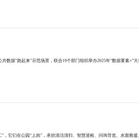
公共数据“跑起来”示范场景，联合19个部门组织举办2025年“数据要素×”大
工”，它们在公园“上岗”，承担清洁清扫、智慧巡检、问询导览、水面救援