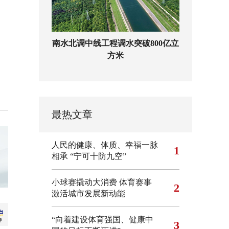
南水北调中线工程调水突破800亿立
方米
最热文章
人民的健康、体质、幸福一脉
1
相承
“宁可十防九空”
小球赛撬动大消费 体育赛事
2
激活城市发展新动能
“向着建设体育强国、健康中
3