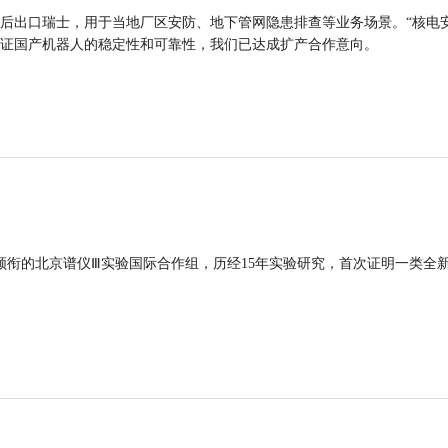
后出口瑞士，用于当地厂区安防、地下管网隐患排查等业务场景。“核电
证国产机器人的稳定性和可靠性，我们已达成扩产合作意向。
领衔的北京谱仪Ⅲ实验国际合作组，历经15年实验研究，首次证明一类全