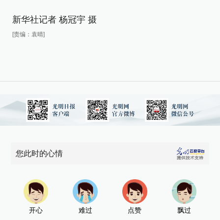
人
为
新华社记者 杨冠宇 摄
[责编：袁晴]
新
[责
您此时的心情
开心
难过
点赞
飘过