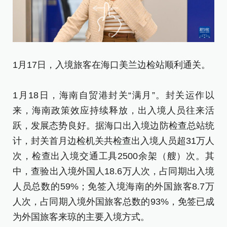
1月17日，入境旅客在海口美兰边检站顺利通关。
1
D
1月18日，海南自贸港封关“满月”。封关运作以
来，海南政策效应持续释放，出入境人员往来活
1
跃，发展态势良好。据海口出入境边防检查总站统
来
计，封关首月边检机关共检查出入境人员超31万人
跃
次，检查出入境交通工具2500余架（艘）次。其
计
中，查验出入境外国人18.6万人次，占同期出入境
次
人员总数的59%；免签入境海南的外国旅客8.7万
中
人次，占同期入境外国旅客总数的93%，免签已成
人
为外国旅客来琼的主要入境方式。