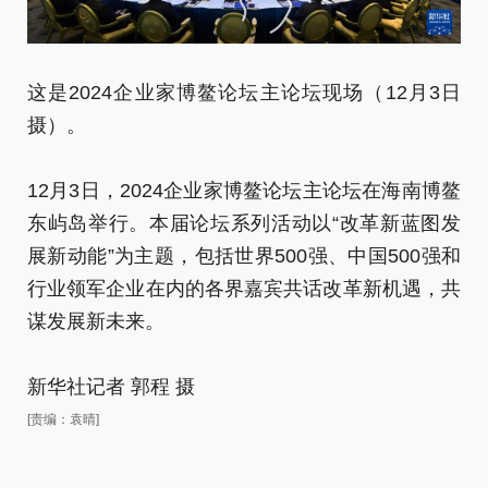
这是2024企业家博鳌论坛主论坛现场（12月3日
这
摄）。
摄
12月3日，2024企业家博鳌论坛主论坛在海南博鳌
1
东屿岛举行。本届论坛系列活动以“改革新蓝图发
东
展新动能”为主题，包括世界500强、中国500强和
展
行业领军企业在内的各界嘉宾共话改革新机遇，共
行
谋发展新未来。
谋
新华社记者 郭程 摄
新
[责编：袁晴]
[责